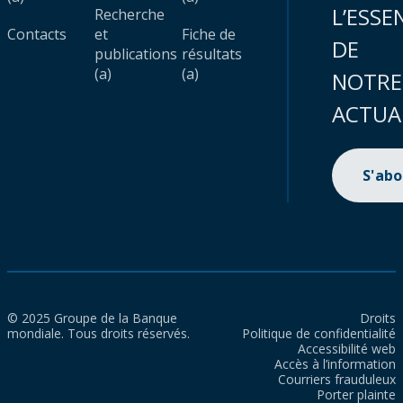
L’ESSE
Recherche
Contacts
et
Fiche de
DE
publications
résultats
(a)
(a)
NOTRE
ACTUA
S'ab
© 2025 Groupe de la Banque
Droits
mondiale. Tous droits réservés.
Politique de confidentialité
Accessibilité web
Accès à l’information
Courriers frauduleux
Porter plainte