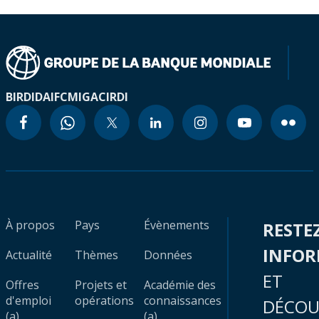
BIRD
IDA
IFC
MIGA
CIRDI
À propos
Pays
Évènements
RESTE
INFO
Actualité
Thèmes
Données
ET
Offres
Projets et
Académie des
d'emploi
opérations
connaissances
DÉCOU
(a)
(a)