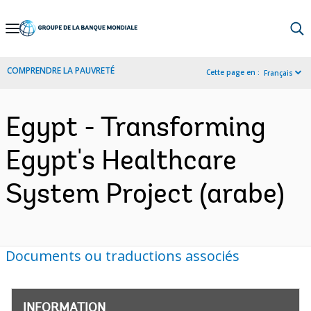
Skip
to
Main
COMPRENDRE LA PAUVRETÉ
Cette page en :
Français
Navigation
Egypt - Transforming
Egypt's Healthcare
System Project (arabe)
Documents ou traductions associés
INFORMATION