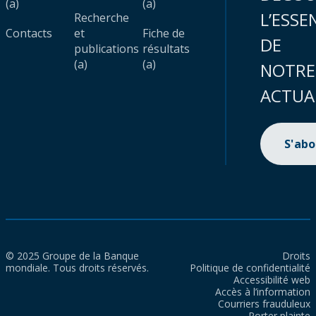
(a)
(a)
L’ESSE
Recherche
Contacts
et
Fiche de
DE
publications
résultats
(a)
(a)
NOTRE
ACTUA
S'ab
© 2025 Groupe de la Banque
Droits
mondiale. Tous droits réservés.
Politique de confidentialité
Accessibilité web
Accès à l’information
Courriers frauduleux
Porter plainte