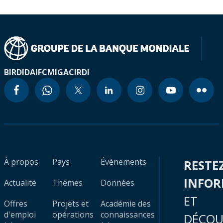
BIRD
IDA
IFC
MIGA
CIRDI
À propos
Pays
Évènements
RESTE
INFO
Actualité
Thèmes
Données
ET
Offres
Projets et
Académie des
d'emploi
opérations
connaissances
DÉCOU