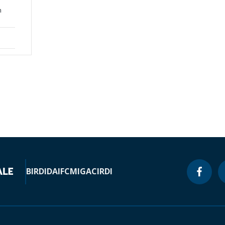
n
BIRD
IDA
IFC
MIGA
CIRDI