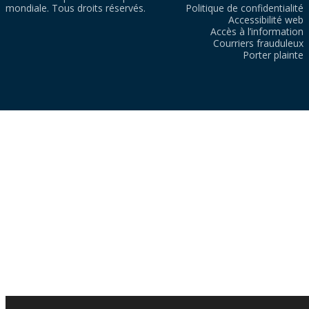
mondiale. Tous droits réservés.
Politique de confidentialité
Accessibilité web
Accès à l’information
Courriers frauduleux
Porter plainte