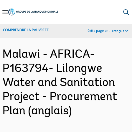
Skip
to
Main
COMPRENDRE LA PAUVRETÉ
Cette page en :
Français
Navigation
Malawi - AFRICA-
P163794- Lilongwe
Water and Sanitation
Project - Procurement
Plan (anglais)