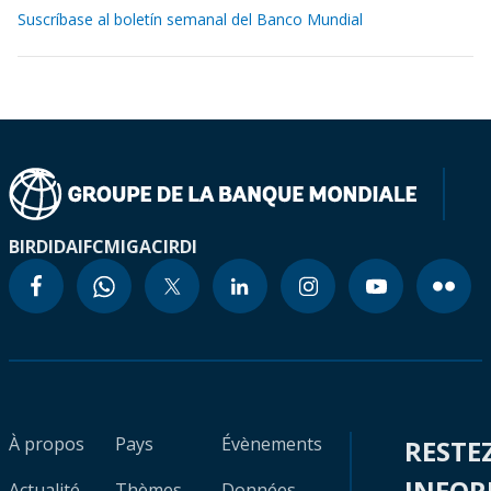
Suscríbase al boletín semanal del Banco Mundial
BIRD
IDA
IFC
MIGA
CIRDI
À propos
Pays
Évènements
RESTE
INFO
Actualité
Thèmes
Données