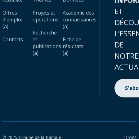
ET
Offres
Projets et
Académie des
d'emploi
opérations
connaissances
DÉCOU
(a)
(a)
L’ESSE
Recherche
Contacts
et
Fiche de
DE
publications
résultats
(a)
(a)
NOTRE
ACTUA
S'ab
© 2025 Groupe de la Banque
Droits