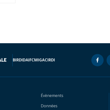
BIRD
IDA
IFC
MIGA
CIRDI
Évènements
Données