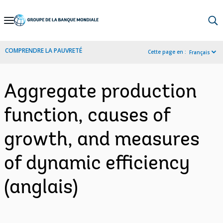
Skip
to
Main
COMPRENDRE LA PAUVRETÉ
Cette page en :
Français
Navigation
Aggregate production
function, causes of
growth, and measures
of dynamic efficiency
(anglais)