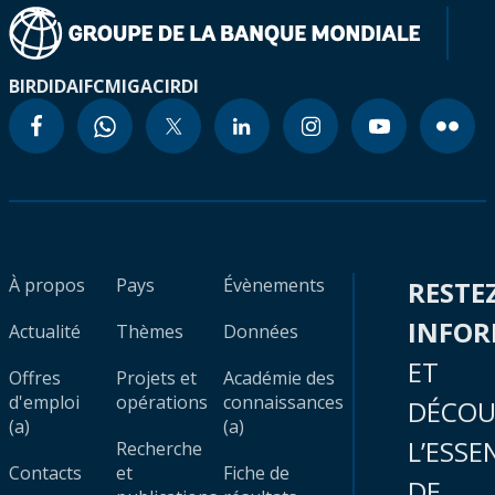
BIRD
IDA
IFC
MIGA
CIRDI
À propos
Pays
Évènements
RESTE
INFO
Actualité
Thèmes
Données
ET
Offres
Projets et
Académie des
d'emploi
opérations
connaissances
DÉCOU
(a)
(a)
L’ESSE
Recherche
Contacts
et
Fiche de
DE