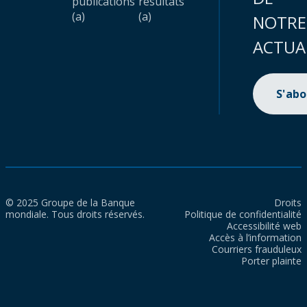
publications
résultats
(a)
(a)
NOTRE
ACTUA
S'ab
© 2025 Groupe de la Banque
Droits
mondiale. Tous droits réservés.
Politique de confidentialité
Accessibilité web
Accès à l’information
Courriers frauduleux
Porter plainte