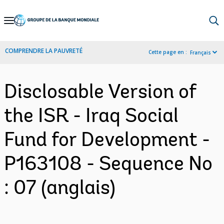
Skip
to
Main
COMPRENDRE LA PAUVRETÉ
Cette page en :
Français
Navigation
Disclosable Version of
the ISR - Iraq Social
Fund for Development -
P163108 - Sequence No
: 07 (anglais)