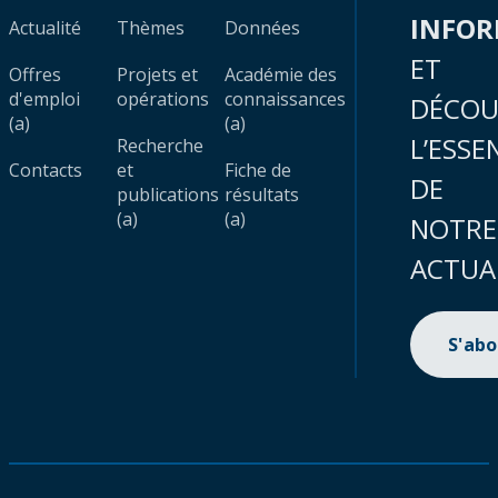
INFO
Actualité
Thèmes
Données
ET
Offres
Projets et
Académie des
d'emploi
opérations
connaissances
DÉCOU
(a)
(a)
L’ESSE
Recherche
Contacts
et
Fiche de
DE
publications
résultats
(a)
(a)
NOTRE
ACTUA
S'ab