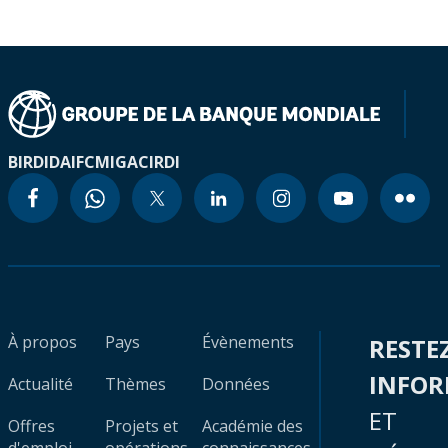
BIRD
IDA
IFC
MIGA
CIRDI
À propos
Pays
Évènements
RESTE
INFO
Actualité
Thèmes
Données
ET
Offres
Projets et
Académie des