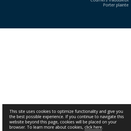
Porter plainte
This site uses cookies to optimize functionality and give you
the best possible experience. If you continue to navigate this
website beyond this page, cookies will be placed on your
browser. To learn more about cookies,
click here
.