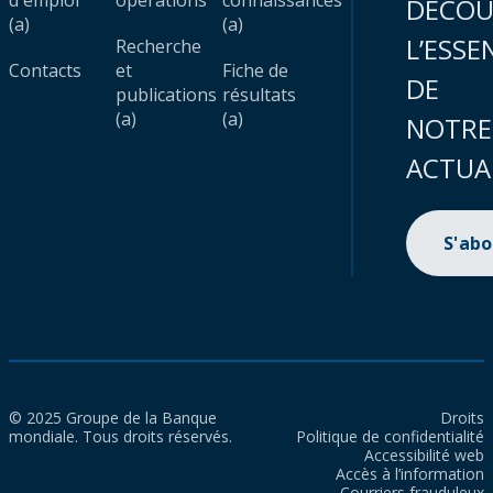
d'emploi
opérations
connaissances
DÉCOU
(a)
(a)
L’ESSE
Recherche
Contacts
et
Fiche de
DE
publications
résultats
(a)
(a)
NOTRE
ACTUA
S'ab
© 2025 Groupe de la Banque
Droits
mondiale. Tous droits réservés.
Politique de confidentialité
Accessibilité web
Accès à l’information
Courriers frauduleux