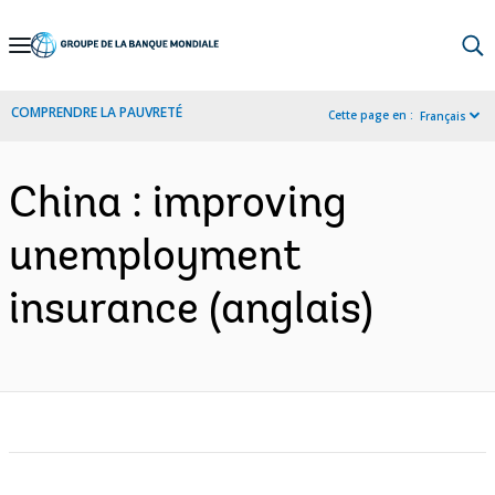
Skip
to
Main
COMPRENDRE LA PAUVRETÉ
Cette page en :
Français
Navigation
China : improving
unemployment
insurance (anglais)