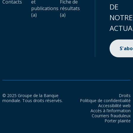
Contacts
et
Fiche de
DE
publications
résultats
(a)
(a)
NOTRE
ACTUA
S'ab
© 2025 Groupe de la Banque
Droits
mondiale. Tous droits réservés.
Politique de confidentialité
Accessibilité web
Accès à l’information
Courriers frauduleux
Porter plainte