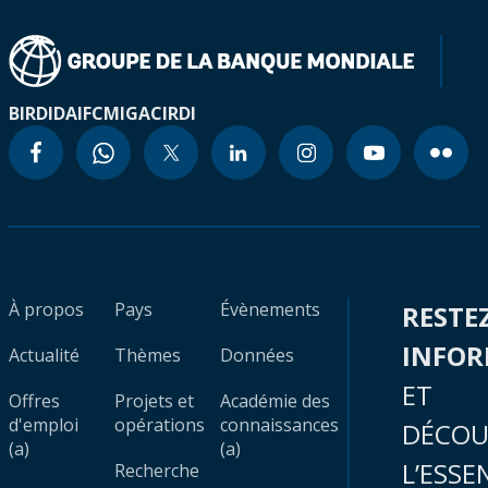
BIRD
IDA
IFC
MIGA
CIRDI
À propos
Pays
Évènements
RESTE
INFO
Actualité
Thèmes
Données
ET
Offres
Projets et
Académie des
d'emploi
opérations
connaissances
DÉCOU
(a)
(a)
L’ESSE
Recherche