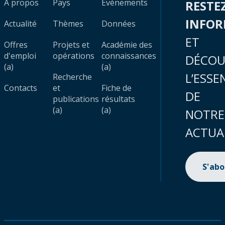
À propos
Pays
Évènements
RESTE
INFO
Actualité
Thèmes
Données
ET
Offres
Projets et
Académie des
d'emploi
opérations
connaissances
DÉCOU
(a)
(a)
L’ESSE
Recherche
Contacts
et
Fiche de
DE
publications
résultats
(a)
(a)
NOTRE
ACTUA
S'ab