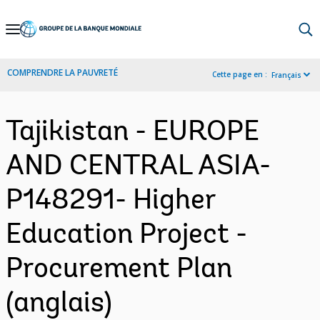
Skip
to
Main
COMPRENDRE LA PAUVRETÉ
Cette page en :
Français
Navigation
Tajikistan - EUROPE
AND CENTRAL ASIA-
P148291- Higher
Education Project -
Procurement Plan
(anglais)