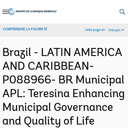
Skip
to
Main
COMPRENDRE LA PAUVRETÉ
Cette page en :
Français
Navigation
Brazil - LATIN AMERICA
AND CARIBBEAN-
P088966- BR Municipal
APL: Teresina Enhancing
Municipal Governance
and Quality of Life