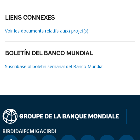
LIENS CONNEXES
Voir les documents relatifs au(x) projet(s)
BOLETÍN DEL BANCO MUNDIAL
Suscríbase al boletín semanal del Banco Mundial
BIRD
IDA
IFC
MIGA
CIRDI