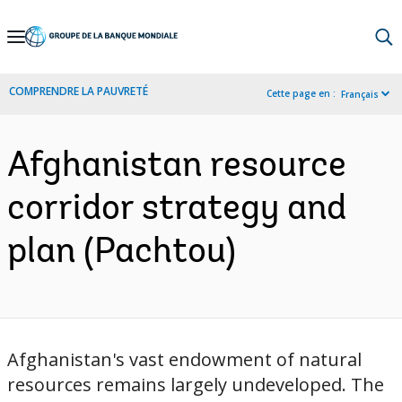
Skip
to
Main
COMPRENDRE LA PAUVRETÉ
Cette page en :
Français
Navigation
Afghanistan resource
corridor strategy and
plan (Pachtou)
Afghanistan's vast endowment of natural
resources remains largely undeveloped. The