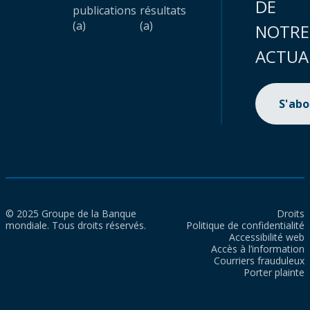
DE
publications
résultats
(a)
(a)
NOTRE
ACTUA
S'ab
© 2025 Groupe de la Banque
Droits
mondiale. Tous droits réservés.
Politique de confidentialité
Accessibilité web
Accès à l’information
Courriers frauduleux
Porter plainte