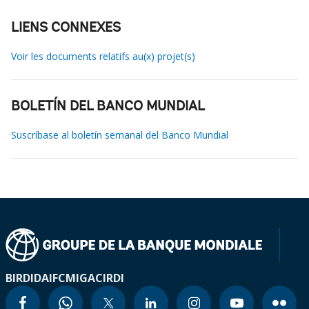
LIENS CONNEXES
Voir les documents relatifs au(x) projet(s)
BOLETÍN DEL BANCO MUNDIAL
Suscríbase al boletín semanal del Banco Mundial
BIRD
IDA
IFC
MIGA
CIRDI