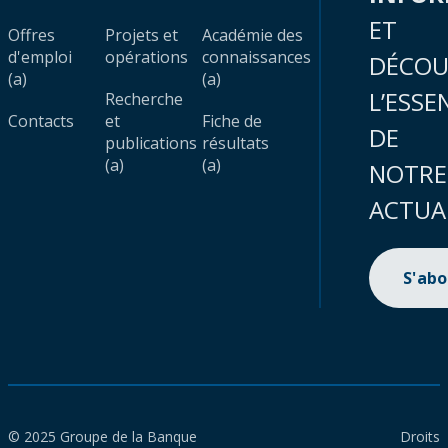
ET
Offres
Projets et
Académie des
d'emploi
opérations
connaissances
DÉCOU
(a)
(a)
L’ESSE
Recherche
Contacts
et
Fiche de
DE
publications
résultats
(a)
(a)
NOTRE
ACTUA
S'ab
© 2025 Groupe de la Banque
Droits