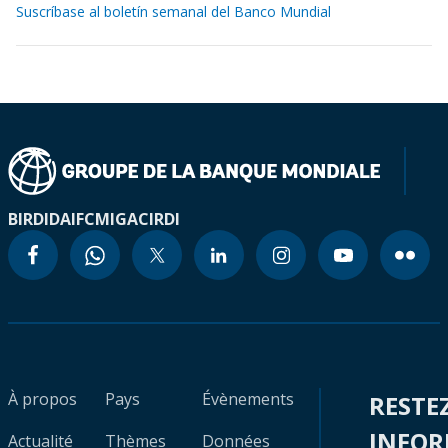
Suscríbase al boletín semanal del Banco Mundial
BIRD
IDA
IFC
MIGA
CIRDI
À propos
Pays
Évènements
RESTE
INFO
Actualité
Thèmes
Données