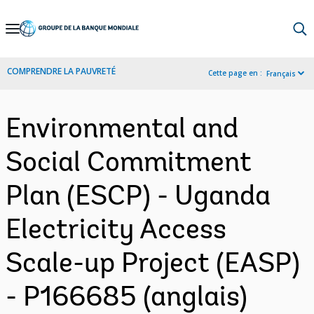
Skip
to
Main
COMPRENDRE LA PAUVRETÉ
Cette page en :
Français
Navigation
Environmental and
Social Commitment
Plan (ESCP) - Uganda
Electricity Access
Scale-up Project (EASP)
- P166685 (anglais)