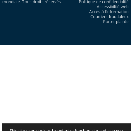
mondiale. Tous droits réservés.
Politique de confidentialité
Accessibilité web
Accès à l’information
Courriers frauduleux
Porter plainte
This site uses cookies to optimize functionality and give you