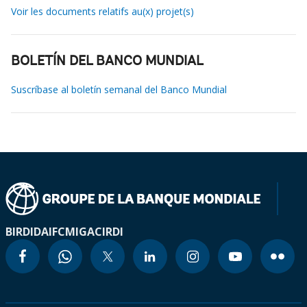
Voir les documents relatifs au(x) projet(s)
BOLETÍN DEL BANCO MUNDIAL
Suscríbase al boletín semanal del Banco Mundial
BIRD
IDA
IFC
MIGA
CIRDI