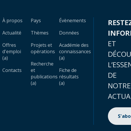
À propos
Pays
Évènements
RESTE
INFO
Actualité
Thèmes
Données
ET
Offres
Projets et
Académie des
d'emploi
opérations
connaissances
DÉCOU
(a)
(a)
L’ESSE
Recherche
Contacts
et
Fiche de
DE
publications
résultats
(a)
(a)
NOTRE
ACTUA
S'ab