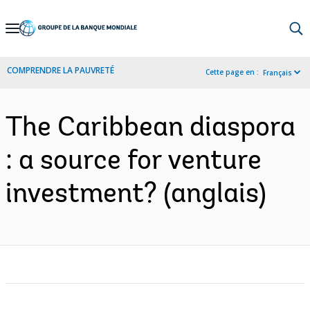
Skip
to
Main
COMPRENDRE LA PAUVRETÉ
Cette page en :
Français
Navigation
The Caribbean diaspora
: a source for venture
investment? (anglais)