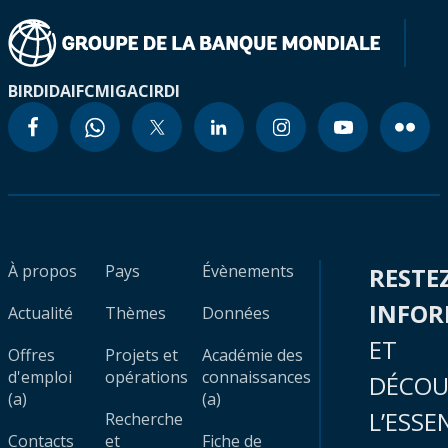
BIRD
IDA
IFC
MIGA
CIRDI
À propos
Pays
Évènements
RESTE
INFO
Actualité
Thèmes
Données
ET
Offres
Projets et
Académie des
d'emploi
opérations
connaissances
DÉCOU
(a)
(a)
L’ESSE
Recherche
Contacts
et
Fiche de