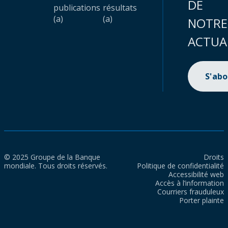
DE
publications
résultats
(a)
(a)
NOTRE
ACTUA
S'ab
© 2025 Groupe de la Banque
Droits
mondiale. Tous droits réservés.
Politique de confidentialité
Accessibilité web
Accès à l’information
Courriers frauduleux
Porter plainte