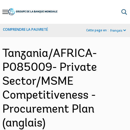
Skip
to
Main
COMPRENDRE LA PAUVRETÉ
Cette page en :
Français
Navigation
Tanzania/AFRICA-
P085009- Private
Sector/MSME
Competitiveness -
Procurement Plan
(anglais)