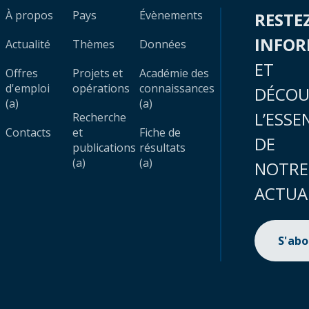
À propos
Pays
Évènements
RESTE
INFO
Actualité
Thèmes
Données
ET
Offres
Projets et
Académie des
d'emploi
opérations
connaissances
DÉCOU
(a)
(a)
L’ESSE
Recherche
Contacts
et
Fiche de
DE
publications
résultats
(a)
(a)
NOTRE
ACTUA
S'ab