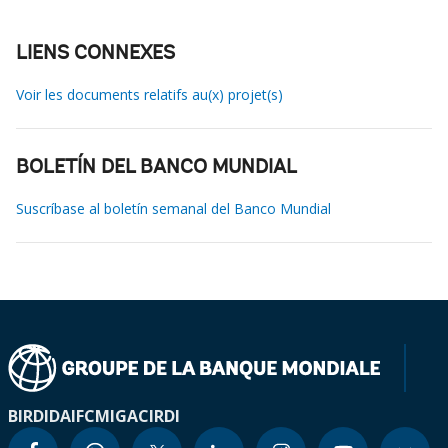
LIENS CONNEXES
Voir les documents relatifs au(x) projet(s)
BOLETÍN DEL BANCO MUNDIAL
Suscríbase al boletín semanal del Banco Mundial
BIRD
IDA
IFC
MIGA
CIRDI