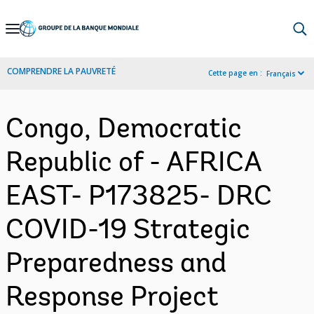
Skip
to
Main
COMPRENDRE LA PAUVRETÉ
Cette page en :
Français
Navigation
Congo, Democratic
Republic of - AFRICA
EAST- P173825- DRC
COVID-19 Strategic
Preparedness and
Response Project