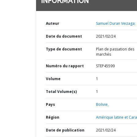
INFORMATION
Auteur
Samuel Duran Veizaga;
Date du document
2021/02/24
Type de document
Plan de passation des
marchés
Numéro du rapport
STEP45599
Volume
1
Total Volume(s)
1
Pays
Bolivie,
Région
Amérique latine et Cara
Date de publication
2021/02/24