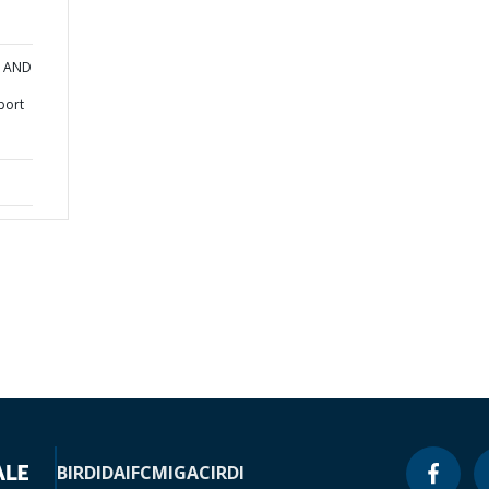
A AND
port
BIRD
IDA
IFC
MIGA
CIRDI