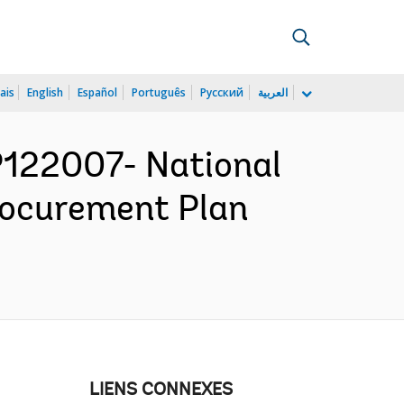
ais
English
Español
Português
Русский
العربية
122007- National
Procurement Plan
LIENS CONNEXES