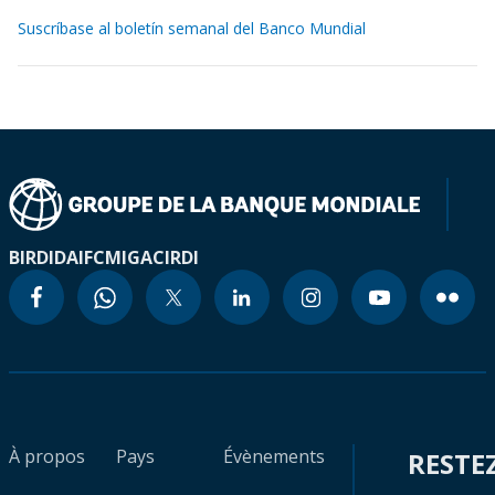
Suscríbase al boletín semanal del Banco Mundial
BIRD
IDA
IFC
MIGA
CIRDI
À propos
Pays
Évènements
RESTE