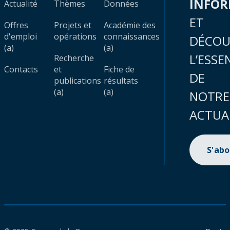
INFO
Actualité
Thèmes
Données
ET
Offres
Projets et
Académie des
d'emploi
opérations
connaissances
DÉCOU
(a)
(a)
L’ESSE
Recherche
Contacts
et
Fiche de
DE
publications
résultats
(a)
(a)
NOTRE
ACTUA
S'ab