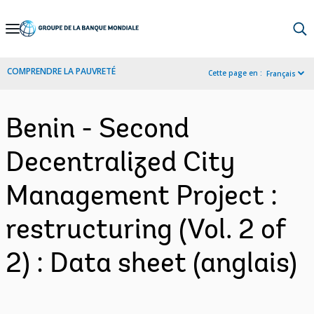
Skip
to
Main
COMPRENDRE LA PAUVRETÉ
Cette page en :
Français
Navigation
Benin - Second
Decentralized City
Management Project :
restructuring (Vol. 2 of
2) : Data sheet (anglais)