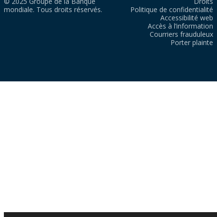
© 2025 Groupe de la Banque
Droits
mondiale. Tous droits réservés.
Politique de confidentialité
Accessibilité web
Accès à l’information
Courriers frauduleux
Porter plainte