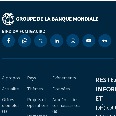
BIRD
IDA
IFC
MIGA
CIRDI
À propos
Pays
Évènements
RESTE
INFO
Actualité
Thèmes
Données
ET
Offres
Projets et
Académie des
d'emploi
opérations
connaissances
DÉCOU
(a)
(a)