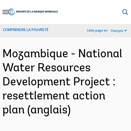
Skip
to
Main
COMPRENDRE LA PAUVRETÉ
Cette page en :
Français
Navigation
Mozambique - National
Water Resources
Development Project :
resettlement action
plan (anglais)