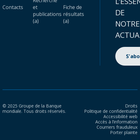
L’ESSE
Recherche
Contacts
et
Fiche de
DE
publications
résultats
(a)
(a)
NOTRE
ACTUA
S'ab
© 2025 Groupe de la Banque
Droits
mondiale. Tous droits réservés.
Politique de confidentialité
Accessibilité web
Accès à l’information
Courriers frauduleux
Porter plainte