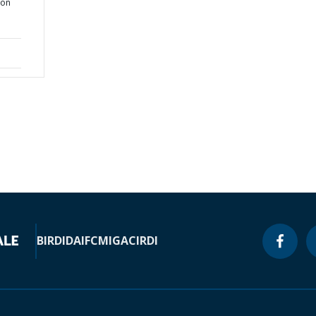
ion
BIRD
IDA
IFC
MIGA
CIRDI