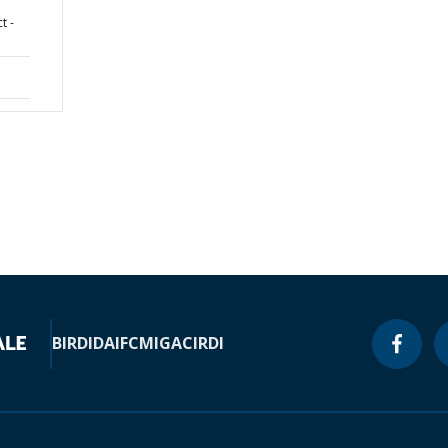
t -
BIRD
IDA
IFC
MIGA
CIRDI