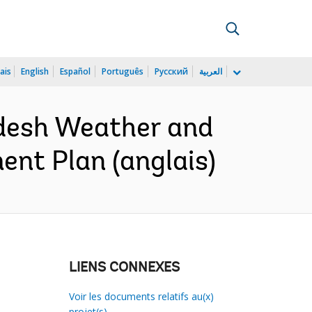
ais
English
Español
Português
Русский
العربية
desh Weather and
ent Plan (anglais)
LIENS CONNEXES
Voir les documents relatifs au(x)
projet(s)