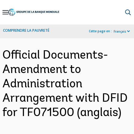
Skip
to
Main
COMPRENDRE LA PAUVRETÉ
Cette page en :
Français
Navigation
Official Documents-
Amendment to
Administration
Arrangement with DFID
for TF071500 (anglais)