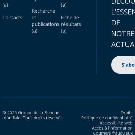
DÉCOU
(a)
(a)
L’ESSE
Recherche
Contacts
et
Fiche de
DE
publications
résultats
(a)
(a)
NOTRE
ACTUA
S'ab
© 2025 Groupe de la Banque
Droits
mondiale. Tous droits réservés.
Politique de confidentialité
Accessibilité web
Accès à l’information
Courriers frauduleux