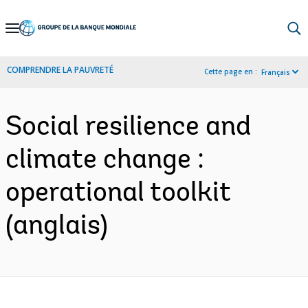
Skip
to
Main
COMPRENDRE LA PAUVRETÉ
Cette page en :
Français
Navigation
Social resilience and
climate change :
operational toolkit
(anglais)