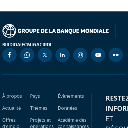
BIRD
IDA
IFC
MIGA
CIRDI
À propos
Pays
Évènements
RESTE
INFO
Actualité
Thèmes
Données
ET
Offres
Projets et
Académie des
d'emploi
opérations
connaissances