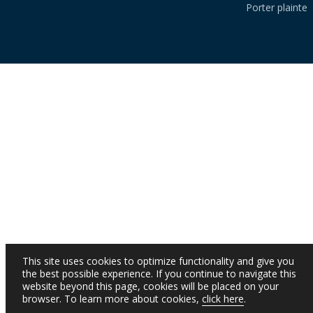
Porter plainte
This site uses cookies to optimize functionality and give you
the best possible experience. If you continue to navigate this
website beyond this page, cookies will be placed on your
browser. To learn more about cookies,
click here
.