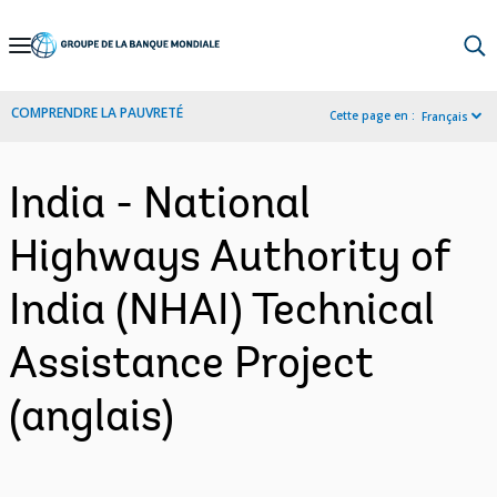
Skip
to
Main
COMPRENDRE LA PAUVRETÉ
Cette page en :
Français
Navigation
India - National
Highways Authority of
India (NHAI) Technical
Assistance Project
(anglais)