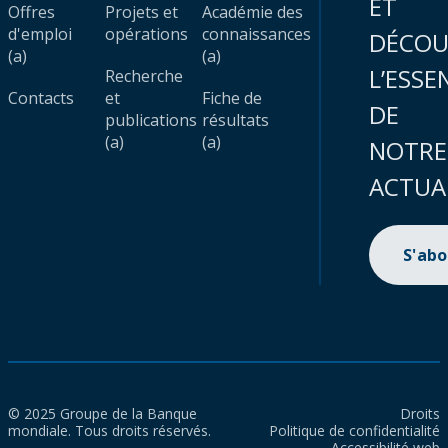
ET
Offres
Projets et
Académie des
d'emploi
opérations
connaissances
DÉCOU
(a)
(a)
L’ESSE
Recherche
Contacts
et
Fiche de
DE
publications
résultats
(a)
(a)
NOTRE
ACTUA
S'ab
© 2025 Groupe de la Banque
Droits
mondiale. Tous droits réservés.
Politique de confidentialité
Accessibilité web