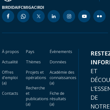
BIRD
IDA
IFC
MIGA
CIRDI
À propos
Pays
Évènements
RESTE
INFO
Actualité
Thèmes
Données
ET
Offres
Projets et
Académie des
d'emploi
opérations
connaissances
DÉCOU
(a)
(a)
L’ESSE
Recherche
Contacts
et
Fiche de
DE
publications
résultats
(a)
(a)
NOTRE