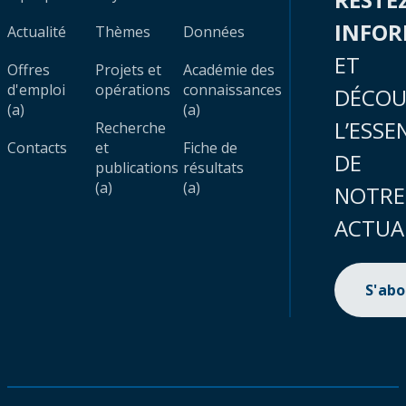
INFO
Actualité
Thèmes
Données
ET
Offres
Projets et
Académie des
d'emploi
opérations
connaissances
DÉCOU
(a)
(a)
L’ESSE
Recherche
Contacts
et
Fiche de
DE
publications
résultats
(a)
(a)
NOTRE
ACTUA
S'ab