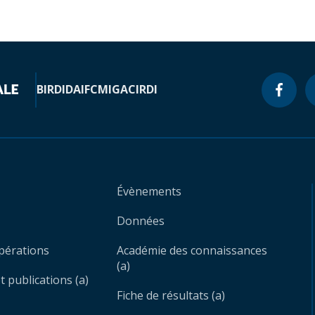
BIRD
IDA
IFC
MIGA
CIRDI
Évènements
Données
opérations
Académie des connaissances
(a)
 publications (a)
Fiche de résultats (a)