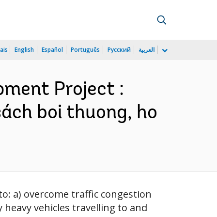
ais
English
Español
Português
Русский
العربية
ment Project :
sách boi thuong, ho
o: a) overcome traffic congestion
 heavy vehicles travelling to and