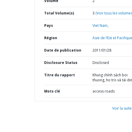
Volume
2
Total Volume(s)
3
(Voir tous les volumes
Pays
Viet Nam,
Région
Asie de l’Est et Pacifique
Date de publication
2011/01/28
Disclosure Status
Disclosed
Titre du rapport
Khung chính sách boi
thuong, ho tro và tái di
Mots clé
access roads
Voir la suite