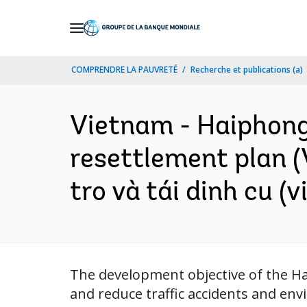
Skip
to
Main
COMPRENDRE LA PAUVRETÉ
Recherche et publications (a)
Navigation
Vietnam - Haiphong
resettlement plan (V
tro và tái dinh cu (
The development objective of the Ha
and reduce traffic accidents and envi