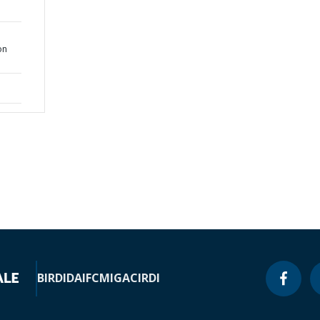
on
BIRD
IDA
IFC
MIGA
CIRDI