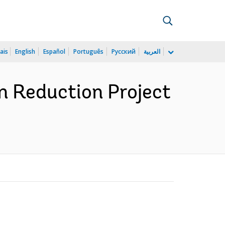
ais
English
Español
Português
Русский
العربية
n Reduction Project