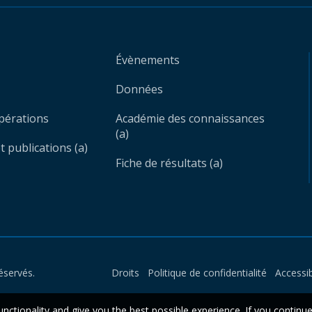
Évènements
Données
opérations
Académie des connaissances
(a)
 publications (a)
Fiche de résultats (a)
éservés.
Droits
Politique de confidentialité
Accessib
unctionality and give you the best possible experience. If you continu