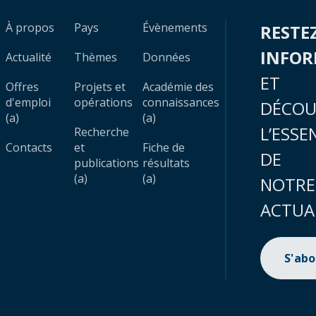
À propos
Pays
Évènements
RESTE
INFO
Actualité
Thèmes
Données
ET
Offres
Projets et
Académie des
d'emploi
opérations
connaissances
DÉCOU
(a)
(a)
L’ESSE
Recherche
Contacts
et
Fiche de
DE
publications
résultats
(a)
(a)
NOTRE
ACTUA
S'ab