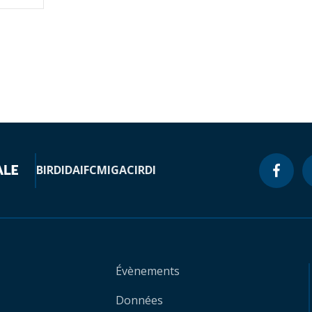
BIRD
IDA
IFC
MIGA
CIRDI
Évènements
Données