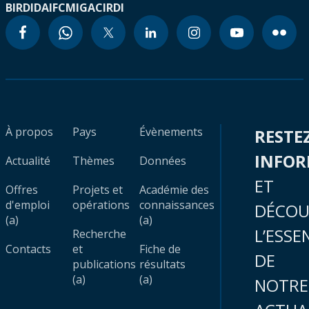
BIRD
IDA
IFC
MIGA
CIRDI
À propos
Pays
Évènements
RESTE
INFO
Actualité
Thèmes
Données
ET
Offres
Projets et
Académie des
d'emploi
opérations
connaissances
DÉCOU
(a)
(a)
L’ESSE
Recherche
Contacts
et
Fiche de
DE
publications
résultats
(a)
(a)
NOTRE