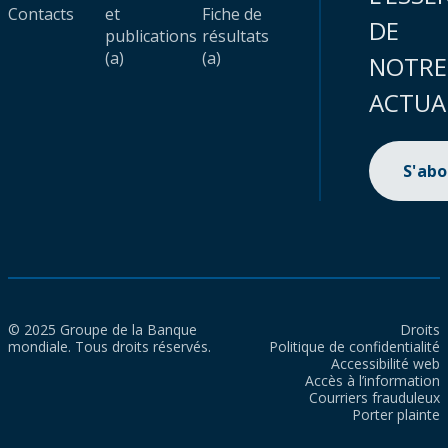
Contacts
et
Fiche de
DE
publications
résultats
(a)
(a)
NOTRE
ACTUA
S'ab
© 2025 Groupe de la Banque
Droits
mondiale. Tous droits réservés.
Politique de confidentialité
Accessibilité web
Accès à l’information
Courriers frauduleux
Porter plainte