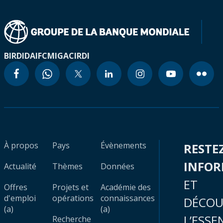
BIRD
IDA
IFC
MIGA
CIRDI
À propos
Pays
Évènements
RESTE
INFO
Actualité
Thèmes
Données
ET
Offres
Projets et
Académie des
d'emploi
opérations
connaissances
DÉCOU
(a)
(a)
L’ESSE
Recherche