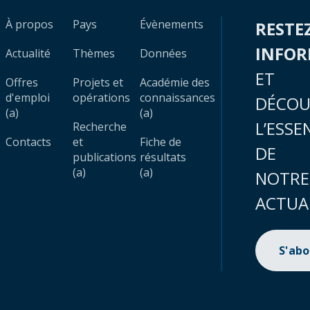
À propos
Pays
Évènements
RESTE
INFO
Actualité
Thèmes
Données
ET
Offres
Projets et
Académie des
d'emploi
opérations
connaissances
DÉCOU
(a)
(a)
L’ESSE
Recherche
Contacts
et
Fiche de
DE
publications
résultats
(a)
(a)
NOTRE
ACTUA
S'ab