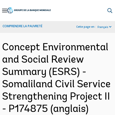
Skip
to
Main
COMPRENDRE LA PAUVRETÉ
Cette page en :
Français
Navigation
Concept Environmental
and Social Review
Summary (ESRS) -
Somaliland Civil Service
Strengthening Project II
- P174875 (anglais)