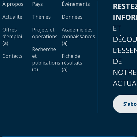
À propos
Pays
Évènements
RESTE
INFO
Actualité
Thèmes
Données
ET
Offres
Projets et
Académie des
d'emploi
opérations
connaissances
DÉCOU
(a)
(a)
L’ESSE
Recherche
Contacts
et
Fiche de
DE
publications
résultats
(a)
(a)
NOTRE
ACTUA
S'ab