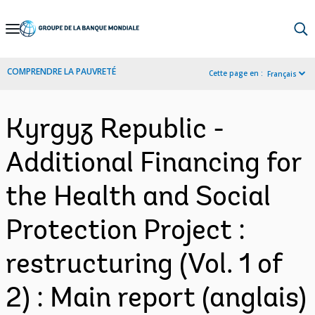
Skip
to
Main
COMPRENDRE LA PAUVRETÉ
Cette page en :
Français
Navigation
Kyrgyz Republic -
Additional Financing for
the Health and Social
Protection Project :
restructuring (Vol. 1 of
2) : Main report (anglais)