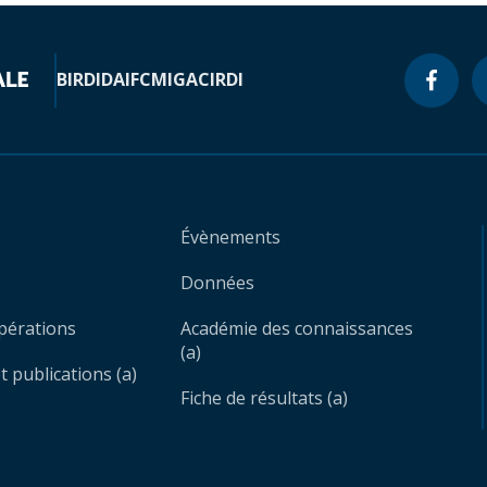
BIRD
IDA
IFC
MIGA
CIRDI
Évènements
Données
opérations
Académie des connaissances
(a)
 publications (a)
Fiche de résultats (a)