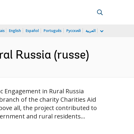
ais
English
Español
Português
Русский
العربية
al Russia (russe)
vic Engagement in Rural Russia
anch of the charity Charities Aid
ove all, the project contributed to
vernment and rural residents...