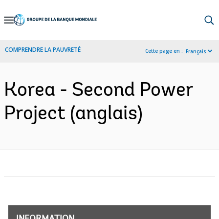
Skip
to
Main
COMPRENDRE LA PAUVRETÉ
Cette page en :
Français
Navigation
Korea - Second Power
Project (anglais)