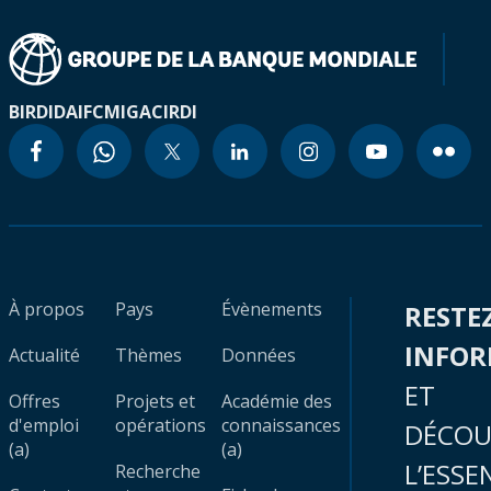
BIRD
IDA
IFC
MIGA
CIRDI
À propos
Pays
Évènements
RESTE
INFO
Actualité
Thèmes
Données
ET
Offres
Projets et
Académie des
d'emploi
opérations
connaissances
DÉCOU
(a)
(a)
L’ESSE
Recherche