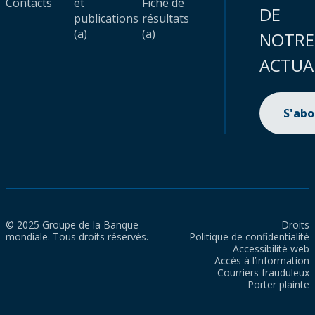
Contacts
et
Fiche de
DE
publications
résultats
(a)
(a)
NOTRE
ACTUA
S'ab
© 2025 Groupe de la Banque
Droits
mondiale. Tous droits réservés.
Politique de confidentialité
Accessibilité web
Accès à l’information
Courriers frauduleux
Porter plainte