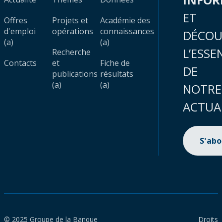
ET
Offres
Projets et
Académie des
d'emploi
opérations
connaissances
DÉCOU
(a)
(a)
L’ESSE
Recherche
Contacts
et
Fiche de
DE
publications
résultats
(a)
(a)
NOTRE
ACTUA
S'ab
© 2025 Groupe de la Banque
Droits