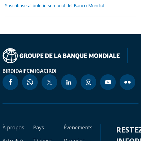
Suscríbase al boletín semanal del Banco Mundial
BIRD
IDA
IFC
MIGA
CIRDI
À propos
Pays
Évènements
RESTE
INFO
Actualité
Thèmes
Données