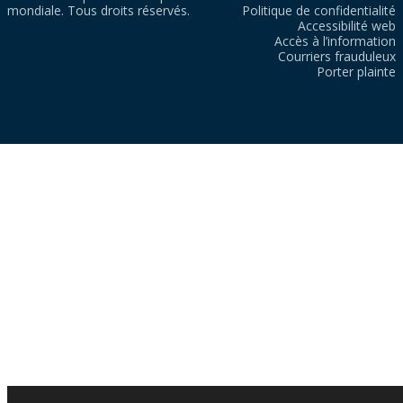
mondiale. Tous droits réservés.
Politique de confidentialité
Accessibilité web
Accès à l’information
Courriers frauduleux
Porter plainte