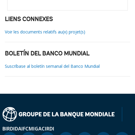
LIENS CONNEXES
Voir les documents relatifs au(x) projet(s)
BOLETÍN DEL BANCO MUNDIAL
Suscríbase al boletín semanal del Banco Mundial
BIRD
IDA
IFC
MIGA
CIRDI