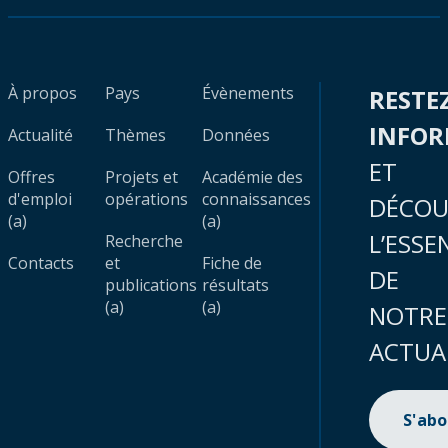
À propos
Pays
Évènements
RESTE
INFO
Actualité
Thèmes
Données
ET
Offres
Projets et
Académie des
d'emploi
opérations
connaissances
DÉCOU
(a)
(a)
L’ESSE
Recherche
Contacts
et
Fiche de
DE
publications
résultats
(a)
(a)
NOTRE
ACTUA
S'ab