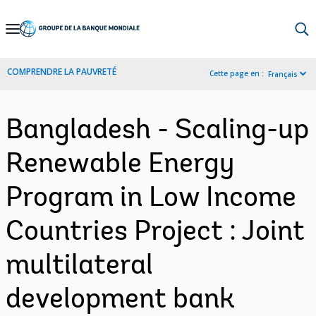
Skip
to
Main
COMPRENDRE LA PAUVRETÉ
Cette page en :
Français
Navigation
Bangladesh - Scaling-up
Renewable Energy
Program in Low Income
Countries Project : Joint
multilateral
development bank