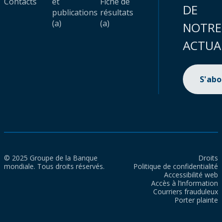
Contacts
et
Fiche de
DE
publications
résultats
(a)
(a)
NOTRE
ACTUA
S'ab
© 2025 Groupe de la Banque
Droits
mondiale. Tous droits réservés.
Politique de confidentialité
Accessibilité web
Accès à l’information
Courriers frauduleux
Porter plainte