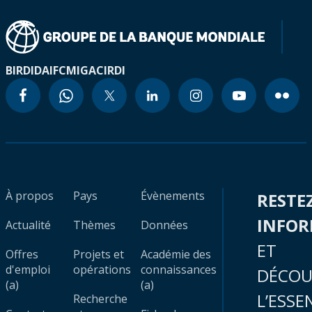
BIRD
IDA
IFC
MIGA
CIRDI
À propos
Pays
Évènements
RESTE
INFO
Actualité
Thèmes
Données
ET
Offres
Projets et
Académie des
d'emploi
opérations
connaissances
DÉCOU
(a)
(a)
L’ESSE
Recherche