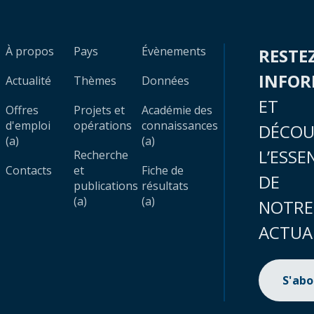
À propos
Pays
Évènements
RESTE
INFO
Actualité
Thèmes
Données
ET
Offres
Projets et
Académie des
d'emploi
opérations
connaissances
DÉCOU
(a)
(a)
L’ESSE
Recherche
Contacts
et
Fiche de
DE
publications
résultats
(a)
(a)
NOTRE
ACTUA
S'ab