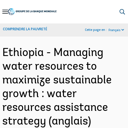
Skip
to
Main
COMPRENDRE LA PAUVRETÉ
Cette page en :
Français
Navigation
Ethiopia - Managing
water resources to
maximize sustainable
growth : water
resources assistance
strategy (anglais)