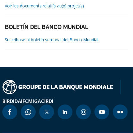
Voir les documents relatifs au(x) projet(s)
BOLETÍN DEL BANCO MUNDIAL
Suscríbase al boletín semanal del Banco Mundial
BIRD
IDA
IFC
MIGA
CIRDI