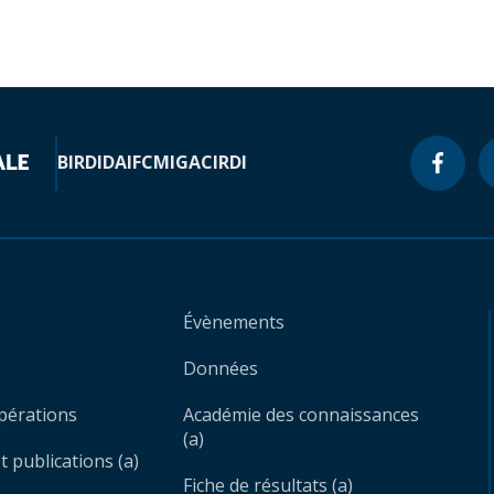
BIRD
IDA
IFC
MIGA
CIRDI
Évènements
Données
opérations
Académie des connaissances
(a)
 publications (a)
Fiche de résultats (a)