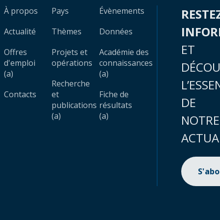
À propos
Pays
Évènements
RESTE
INFO
Actualité
Thèmes
Données
ET
Offres
Projets et
Académie des
d'emploi
opérations
connaissances
DÉCOU
(a)
(a)
L’ESSE
Recherche
Contacts
et
Fiche de
DE
publications
résultats
(a)
(a)
NOTRE
ACTUA
S'ab