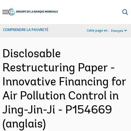
Skip
to
Main
COMPRENDRE LA PAUVRETÉ
Cette page en :
Français
Navigation
Disclosable
Restructuring Paper -
Innovative Financing for
Air Pollution Control in
Jing-Jin-Ji - P154669
(anglais)