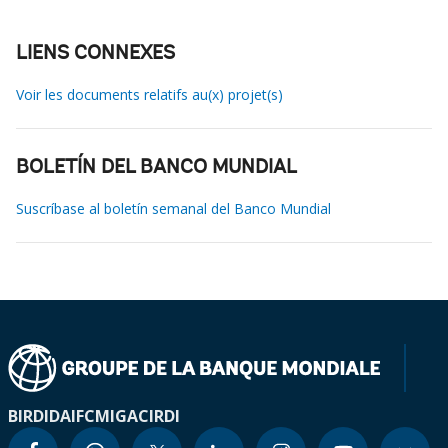
LIENS CONNEXES
Voir les documents relatifs au(x) projet(s)
BOLETÍN DEL BANCO MUNDIAL
Suscríbase al boletín semanal del Banco Mundial
BIRD
IDA
IFC
MIGA
CIRDI