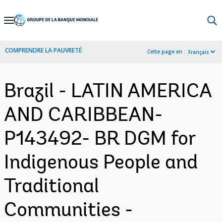
Skip
to
Main
COMPRENDRE LA PAUVRETÉ
Cette page en :
Français
Navigation
Brazil - LATIN AMERICA
AND CARIBBEAN-
P143492- BR DGM for
Indigenous People and
Traditional
Communities -