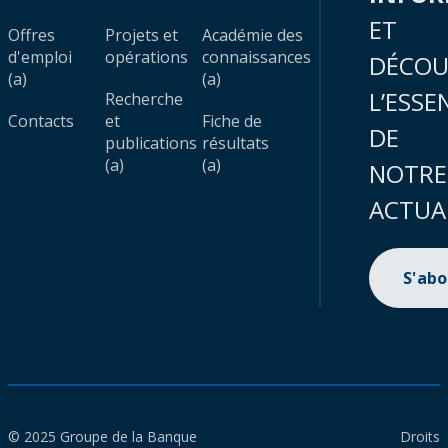
ET
Offres
Projets et
Académie des
d'emploi
opérations
connaissances
DÉCOU
(a)
(a)
L’ESSE
Recherche
Contacts
et
Fiche de
DE
publications
résultats
(a)
(a)
NOTRE
ACTUA
S'ab
© 2025 Groupe de la Banque
Droits