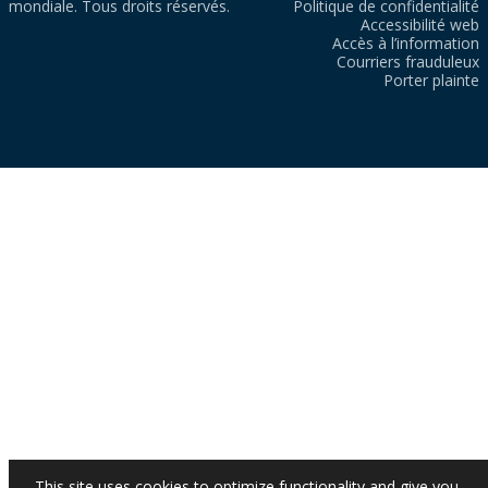
mondiale. Tous droits réservés.
Politique de confidentialité
Accessibilité web
Accès à l’information
Courriers frauduleux
Porter plainte
This site uses cookies to optimize functionality and give you