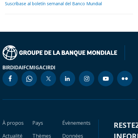
Suscríbase al boletín semanal del Banco Mundial
BIRD
IDA
IFC
MIGA
CIRDI
À propos
Pays
Évènements
RESTE
INFO
Actualité
Thèmes
Données