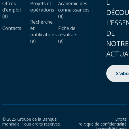
ET
Offres
Projets et
Académie des
d'emploi
opérations
connaissances
DÉCOU
(a)
(a)
L’ESSE
Recherche
Contacts
et
Fiche de
DE
publications
résultats
(a)
(a)
NOTRE
ACTUA
S'ab
© 2025 Groupe de la Banque
Droits
mondiale. Tous droits réservés.
Politique de confidentialité
Accessibilité web