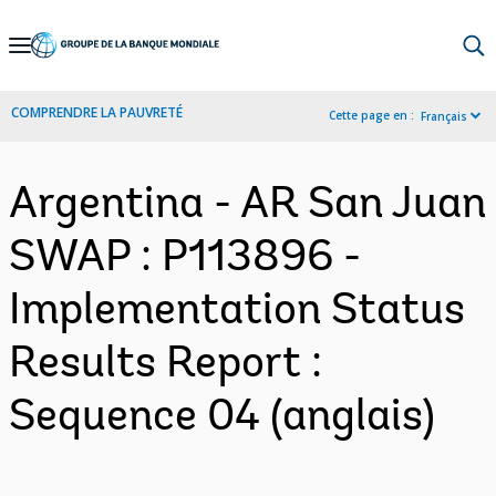
Skip
to
Main
COMPRENDRE LA PAUVRETÉ
Cette page en :
Français
Navigation
Argentina - AR San Juan
SWAP : P113896 -
Implementation Status
Results Report :
Sequence 04 (anglais)