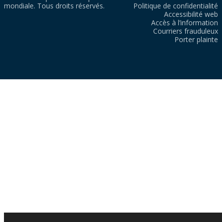
mondiale. Tous droits réservés.
Politique de confidentialité
Accessibilité web
Accès à l’information
Courriers frauduleux
Porter plainte