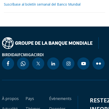
Suscríbase al boletín semanal del Banco Mundial
BIRD
IDA
IFC
MIGA
CIRDI
À propos
Pays
Évènements
RESTE
INFO
Actualité
Thèmes
Données