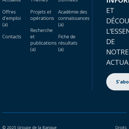
ET
Offres
Projets et
Académie des
d'emploi
opérations
connaissances
DÉCOU
(a)
(a)
L’ESSE
Recherche
Contacts
et
Fiche de
DE
publications
résultats
(a)
(a)
NOTRE
ACTUA
S'ab
© 2025 Groupe de la Banque
Droits