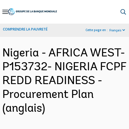
Skip
to
Main
COMPRENDRE LA PAUVRETÉ
Cette page en :
Français
Navigation
Nigeria - AFRICA WEST-
P153732- NIGERIA FCPF
REDD READINESS -
Procurement Plan
(anglais)