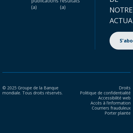
publications
résultats
(a)
(a)
NOTRE
ACTUA
S'ab
© 2025 Groupe de la Banque
Droits
mondiale. Tous droits réservés.
Politique de confidentialité
Accessibilité web
Accès à l’information
Courriers frauduleux
Porter plainte