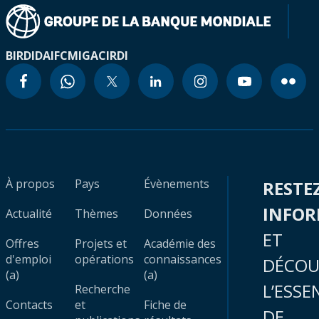
BIRD
IDA
IFC
MIGA
CIRDI
À propos
Pays
Évènements
RESTE
INFO
Actualité
Thèmes
Données
ET
Offres
Projets et
Académie des
d'emploi
opérations
connaissances
DÉCOU
(a)
(a)
L’ESSE
Recherche
Contacts
et
Fiche de
DE